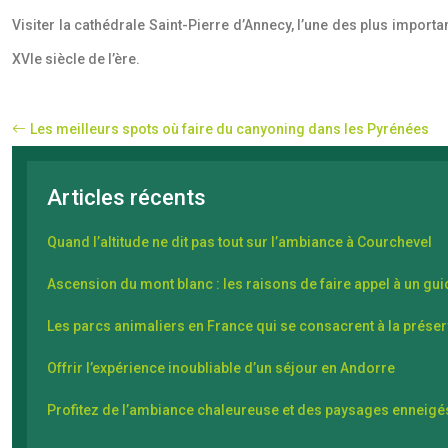
Visiter la cathédrale Saint-Pierre d’Annecy, l’une des plus importan
XVIe siècle de l’ère.
Les meilleurs spots où faire du canyoning dans les Pyrénées
Articles récents
Quand l’altitude ne dit pas tout sur l’ambiance à Courchevel
Ascension du mont blanc : les raisons de faire appel à un gu
Les parcs animaliers en France qui se consacrent à la prés
Offrir l’expérience inoubliable d’un séjour en Andorre
Profitez de l’ambiance chaleureuse et des paysages enneigés