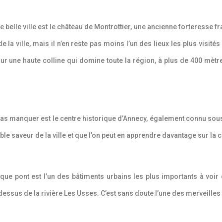
elle ville est le château de Montrottier, une ancienne forteresse fr
de la ville, mais il n’en reste pas moins l’un des lieux les plus visit
ur une haute colline qui domine toute la région, à plus de 400 mètre
ne pas manquer est le centre historique d’Annecy, également connu sous
able saveur de la ville et que l’on peut en apprendre davantage sur la c
que pont est l’un des bâtiments urbains les plus importants à voir 
essus de la rivière Les Usses. C’est sans doute l’une des merveilles