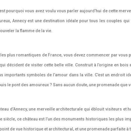
c’est pourquoi vous avez voulu vous parler aujourd’hui de cette merve
reux, Annecy est une destination idéale pour tous les couples qui 
ouveler la flamme de la vie.
es les plus romantiques de France, vous devez commencer par vous pa
i décident de visiter cette belle ville. Construit à l’origine en bois
us importants symboles de l’amour dans la ville. C’est un endroit i
epuis le pont des amoureux ? Sans aucun doute, une promenade que 
Château d’Annecy, une merveille architecturale qui éblouit visiteurs 
e XVIe siècle, ce château est l’un des monuments historiques les plus im
du point de vue historique et architectural, et une promenade parfaite