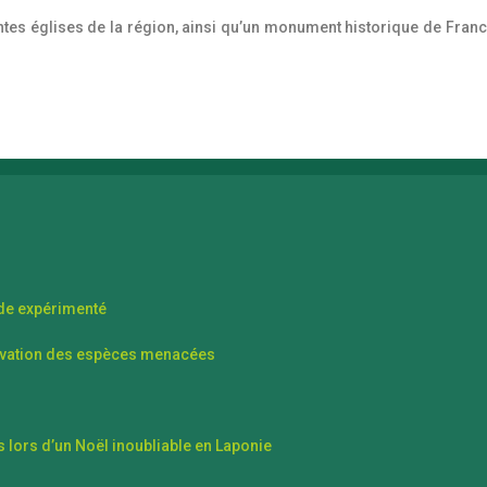
tes églises de la région, ainsi qu’un monument historique de France. C
ide expérimenté
ervation des espèces menacées
 lors d’un Noël inoubliable en Laponie