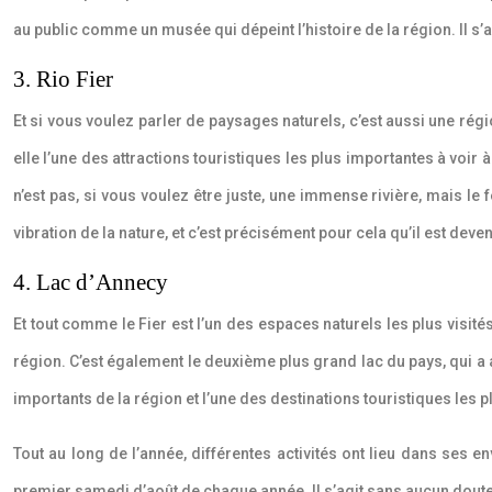
au public comme un musée qui dépeint l’histoire de la région. Il s
3. Rio Fier
Et si vous voulez parler de paysages naturels, c’est aussi une région
elle l’une des attractions touristiques les plus importantes à voir à
n’est pas, si vous voulez être juste, une immense rivière, mais le f
vibration de la nature, et c’est précisément pour cela qu’il est deven
4. Lac d’Annecy
Et tout comme le Fier est l’un des espaces naturels les plus visité
région. C’est également le deuxième plus grand lac du pays, qui a 
importants de la région et l’une des destinations touristiques les 
Tout au long de l’année, différentes activités ont lieu dans ses env
premier samedi d’août de chaque année. Il s’agit sans aucun doute