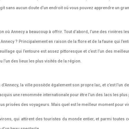
’agit sans aucun doute d’un endroit où vous pouvez apprendre un gran
 où Annecy a beaucoup à offrir. Tout d’abord, l’une des rivières les p
 Annecy ? Principalement en raison de la flore et de la faune qui l’en
euillage qui l’entoure est assez pittoresque et c’est l’un des meille
u l’un des lieux les plus visités de la région.
s d’Annecy, la ville possède également son propre lac, et c’est l’un
acquis une renommée internationale pour être l’un des lacs les plus
plus prisées des voyageurs. Mais quel est le meilleur moment pour vi
irons, qui attirent des touristes du monde entier, et parmi toutes ce
 d’un beau spectacle.