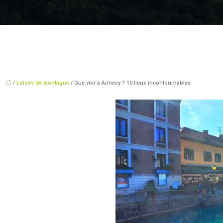
/
Loisirs de montagne
/ Que voir à Annecy ? 10 lieux incontournables