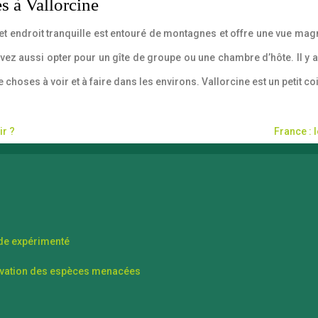
s à Vallorcine
Cet endroit tranquille est entouré de montagnes et offre une vue magn
uvez aussi opter pour un gîte de groupe ou une chambre d’hôte. Il y
de choses à voir et à faire dans les environs. Vallorcine est un petit
ir ?
France : 
ide expérimenté
ervation des espèces menacées