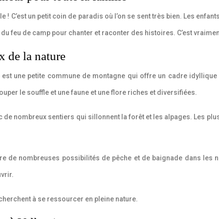
e ! C’est un petit coin de paradis où l’on se sent très bien. Les enfan
 du feu de camp pour chanter et raconter des histoires. C’est vraimen
 de la nature
 est une petite commune de montagne qui offre un cadre idyllique
per le souffle et une faune et une flore riches et diversifiées.
e nombreux sentiers qui sillonnent la forêt et les alpages. Les plu
 offre de nombreuses possibilités de pêche et de baignade dans les n
vrir.
 cherchent à se ressourcer en pleine nature.