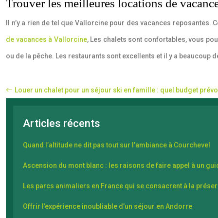
Trouver les meilleures locations de vacance
Il n’y a rien de tel que Vallorcine pour des vacances reposantes. 
de vacances à Vallorcine
, Les chalets sont confortables, vous po
ou de la pêche. Les restaurants sont excellents et il y a beaucoup 
Louer un chalet pour un séjour ski en famille : quel budget prévo
Articles récents
Quand l’altitude ne dit pas tout sur l’ambiance à Courchevel
Ascension du mont blanc : les raisons de faire appel à un gu
Les parcs animaliers en France qui se consacrent à la prés
Offrir l’expérience inoubliable d’un séjour en Andorre