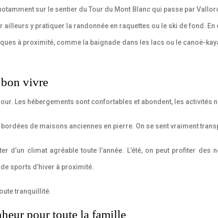
tamment sur le sentier du Tour du Mont Blanc qui passe par Vallorci
par ailleurs y pratiquer la randonnée en raquettes ou le ski de fond
tiques à proximité, comme la baignade dans les lacs ou le canoë-kaya
t bon vivre
jour. Les hébergements sont confortables et abondent, les activités n
et bordées de maisons anciennes en pierre. On se sent vraiment trans
r d’un climat agréable toute l’année. L’été, on peut profiter des n
 de sports d’hiver à proximité.
ute tranquillité.
nheur pour toute la famille